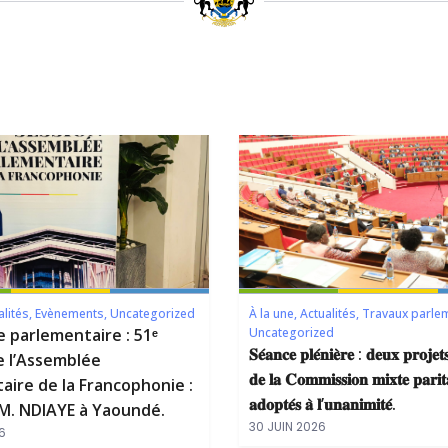
alités
,
Evènements
,
Uncategorized
À la une
,
Actualités
,
Travaux parle
e parlementaire : 51ᵉ
Uncategorized
𝐒𝐞́𝐚𝐧𝐜𝐞 𝐩𝐥𝐞́𝐧𝐢𝐞̀𝐫𝐞 : 𝐝𝐞𝐮𝐱 𝐩𝐫𝐨𝐣𝐞𝐭𝐬
e l’Assemblée
𝐝𝐞 𝐥𝐚 𝐂𝐨𝐦𝐦𝐢𝐬𝐬𝐢𝐨𝐧 𝐦𝐢𝐱𝐭𝐞 𝐩𝐚𝐫𝐢𝐭
aire de la Francophonie :
𝐚𝐝𝐨𝐩𝐭𝐞́𝐬 𝐚̀ 𝐥’𝐮𝐧𝐚𝐧𝐢𝐦𝐢𝐭𝐞́.
. NDIAYE à Yaoundé.
30 JUIN 2026
6