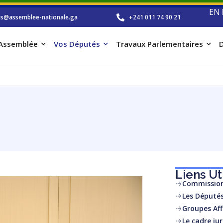
EN
os@assemblee-nationale.ga
+241 011 74 90 21
’Assemblée
Vos Députés
Travaux Parlementaires
D
Liens Ut
Commission
Les Députés
Groupes Affi
Le cadre ju