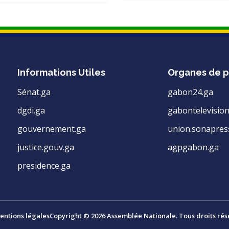
Informations Utiles
Organes de p
Sénat.ga
gabon24.ga
dgdi.ga
gabontelevision
gouvernement.ga
union.sonapres
justice.gouv.ga
agpgabon.ga
presidence.ga
entions légales
Copyright © 2026 Assemblée Nationale. Tous droits rés