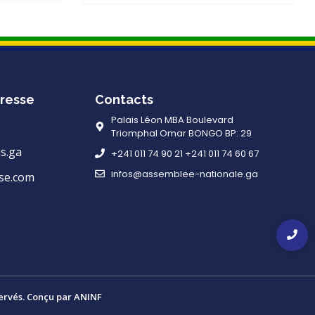
resse
Contacts
Palais Léon MBA Boulevard
Triomphal Omar BONGO BP: 29
s.ga
+241 011 74 90 21 +241 011 74 60 67
infos@assemblee-nationale.ga
se.com
ervés. Conçu par ANINF