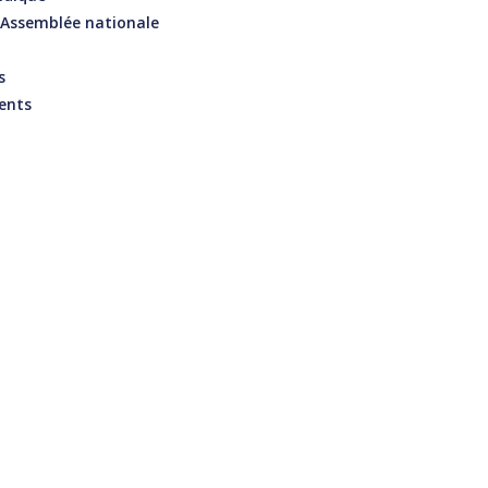
’Assemblée nationale
s
ents