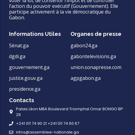
voter la loi, de consentir l’impôt et de contrôler
l’action du pouvoir exécutif (Gouvernement). Elle
participe activement à la vie démocratique du
Gabon.
Informations Utiles
Organes de presse
Sénat.ga
gabon24.ga
dgdi.ga
gabontelevisions.ga
gouvernement.ga
union.sonapresse.com
justice.gouv.ga
agpgabon.ga
presidence.ga
Contacts
Palais Léon MBA Boulevard Triomphal Omar BONGO BP:
29
+241 011 74 90 21 +241 011 74 60 67
infos@assemblee-nationale.ga