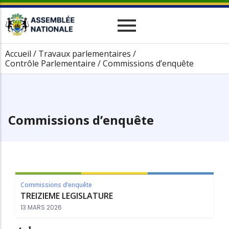
Historique
Relations Interparlementaires
Actualités
Accueil
/
Travaux parlementaires
/
Vos Députés
Contrôle Parlementaire
/
Commissions d’enquête
Travaux
Missions
Evènements
Organes
Phototèque
parlementaires
Le cadre juridique
Vidéothèque
Administration
Commissions d’enquête
Commissions d’enquête
TREIZIEME LEGISLATURE
13 MARS 2026