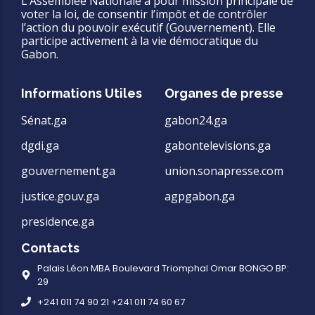
L’Assemblée Nationale a pour mission principale de
voter la loi, de consentir l’impôt et de contrôler
l’action du pouvoir exécutif (Gouvernement). Elle
participe activement à la vie démocratique du
Gabon.
Informations Utiles
Organes de presse
Sénat.ga
gabon24.ga
dgdi.ga
gabontelevisions.ga
gouvernement.ga
union.sonapresse.com
justice.gouv.ga
agpgabon.ga
presidence.ga
Contacts
Palais Léon MBA Boulevard Triomphal Omar BONGO BP:
29
+241 011 74 90 21 +241 011 74 60 67