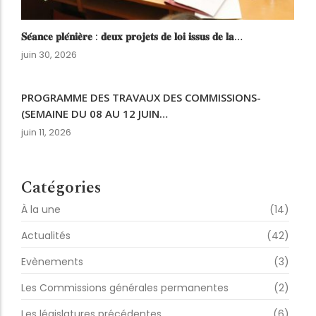
𝐒𝐞́𝐚𝐧𝐜𝐞 𝐩𝐥𝐞́𝐧𝐢𝐞̀𝐫𝐞 : 𝐝𝐞𝐮𝐱 𝐩𝐫𝐨𝐣𝐞𝐭𝐬 𝐝𝐞 𝐥𝐨𝐢 𝐢𝐬𝐬𝐮𝐬 𝐝𝐞 𝐥𝐚…
juin 30, 2026
PROGRAMME DES TRAVAUX DES COMMISSIONS-
(SEMAINE DU 08 AU 12 JUIN…
juin 11, 2026
Catégories
À la une
(14)
Actualités
(42)
Evènements
(3)
Les Commissions générales permanentes
(2)
Les législatures précédentes
(6)