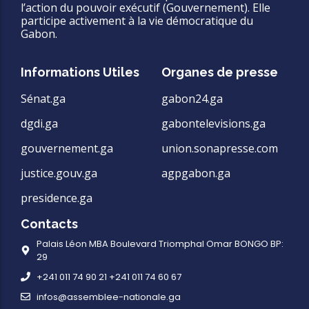
l’action du pouvoir exécutif (Gouvernement). Elle
participe activement à la vie démocratique du
Gabon.
Informations Utiles
Organes de presse
Sénat.ga
gabon24.ga
dgdi.ga
gabontelevisions.ga
gouvernement.ga
union.sonapresse.com
justice.gouv.ga
agpgabon.ga
presidence.ga
Contacts
Palais Léon MBA Boulevard Triomphal Omar BONGO BP:
29
+241 011 74 90 21 +241 011 74 60 67
infos@assemblee-nationale.ga