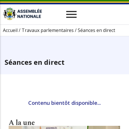
Historique
Relations Interparlementaires
Actualités
Accueil
/
Travaux parlementaires
/
Séances en direct
Vos Députés
Travaux
Missions
Evènements
Organes
Phototèque
parlementaires
Le cadre juridique
Vidéothèque
Séances en direct
Administration
Contenu bientôt disponible...
A la une