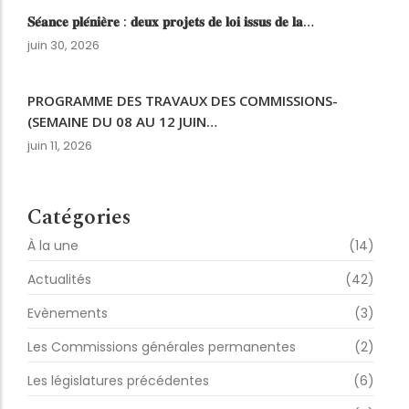
𝐒𝐞́𝐚𝐧𝐜𝐞 𝐩𝐥𝐞́𝐧𝐢𝐞̀𝐫𝐞 : 𝐝𝐞𝐮𝐱 𝐩𝐫𝐨𝐣𝐞𝐭𝐬 𝐝𝐞 𝐥𝐨𝐢 𝐢𝐬𝐬𝐮𝐬 𝐝𝐞 𝐥𝐚…
juin 30, 2026
PROGRAMME DES TRAVAUX DES COMMISSIONS-
(SEMAINE DU 08 AU 12 JUIN…
juin 11, 2026
Catégories
À la une
(14)
Actualités
(42)
Evènements
(3)
Les Commissions générales permanentes
(2)
Les législatures précédentes
(6)