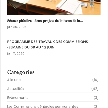
𝐒𝐞́𝐚𝐧𝐜𝐞 𝐩𝐥𝐞́𝐧𝐢𝐞̀𝐫𝐞 : 𝐝𝐞𝐮𝐱 𝐩𝐫𝐨𝐣𝐞𝐭𝐬 𝐝𝐞 𝐥𝐨𝐢 𝐢𝐬𝐬𝐮𝐬 𝐝𝐞 𝐥𝐚…
juin 30, 2026
PROGRAMME DES TRAVAUX DES COMMISSIONS-
(SEMAINE DU 08 AU 12 JUIN…
juin 11, 2026
Catégories
À la une
(14)
Actualités
(42)
Evènements
(3)
Les Commissions générales permanentes
(2)