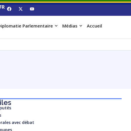
FR
iplomatie Parlementaire
Médias
Accueil
iles
éputés
s
rales avec débat
roupes