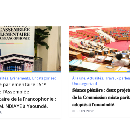
alités
,
Evènements
,
Uncategorized
À la une
,
Actualités
,
Travaux parle
e parlementaire : 51ᵉ
Uncategorized
𝐒𝐞́𝐚𝐧𝐜𝐞 𝐩𝐥𝐞́𝐧𝐢𝐞̀𝐫𝐞 : 𝐝𝐞𝐮𝐱 𝐩𝐫𝐨𝐣𝐞𝐭𝐬
e l’Assemblée
𝐝𝐞 𝐥𝐚 𝐂𝐨𝐦𝐦𝐢𝐬𝐬𝐢𝐨𝐧 𝐦𝐢𝐱𝐭𝐞 𝐩𝐚𝐫𝐢𝐭
aire de la Francophonie :
𝐚𝐝𝐨𝐩𝐭𝐞́𝐬 𝐚̀ 𝐥’𝐮𝐧𝐚𝐧𝐢𝐦𝐢𝐭𝐞́.
. NDIAYE à Yaoundé.
30 JUIN 2026
6