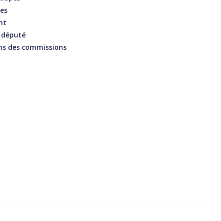
ées
nt
n député
ns des commissions