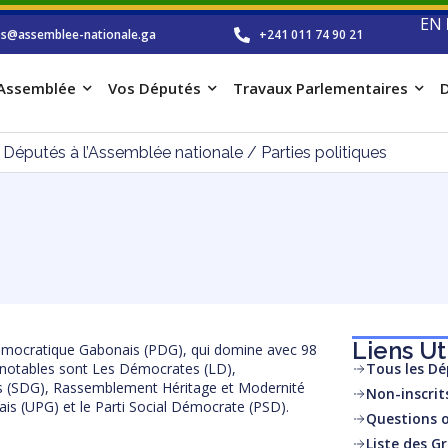
EN
os@assemblee-nationale.ga
+241 011 74 90 21
’Assemblée
Vos Députés
Travaux Parlementaires
D
s Députés à l’Assemblée nationale
/
Parties politiques
Liens Ut
 Démocratique Gabonais (PDG), qui domine avec 98
s notables sont Les Démocrates (LD),
Tous les D
s (SDG), Rassemblement Héritage et Modernité
Non-inscrit
is (UPG) et le Parti Social Démocrate (PSD).
Questions o
Liste des G