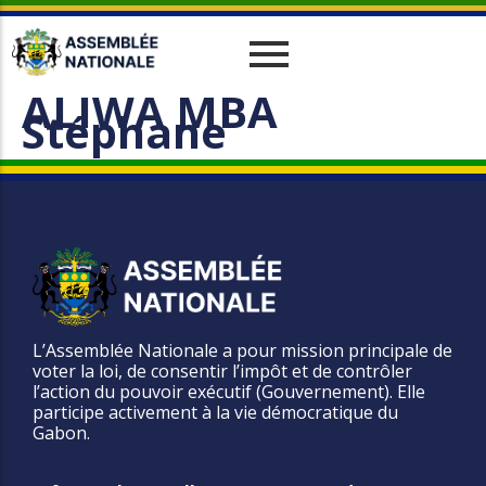
ALIWA MBA
Historique
Relations Interparlementaires
Actualités
Stéphane
Vos Députés
Travaux
Missions
Evènements
Organes
Phototèque
parlementaires
Le cadre juridique
Vidéothèque
Administration
L’Assemblée Nationale a pour mission principale de
voter la loi, de consentir l’impôt et de contrôler
l’action du pouvoir exécutif (Gouvernement). Elle
participe activement à la vie démocratique du
Gabon.