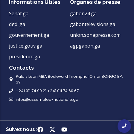
Informations Utiles
Organes de presse
Sénat.ga
gabon24.ga
dgdi.ga
gabontelevisions.ga
gouvernement.ga
union.sonapresse.com
justice.gouv.ga
agpgabon.ga
presidence.ga
Contacts
Palais Léon MBA Boulevard Triomphal Omar BONGO BP:
29
+241 011 74 90 21 +241 011 74 60 67
infos@assemblee-nationale.ga
Suivez nous :