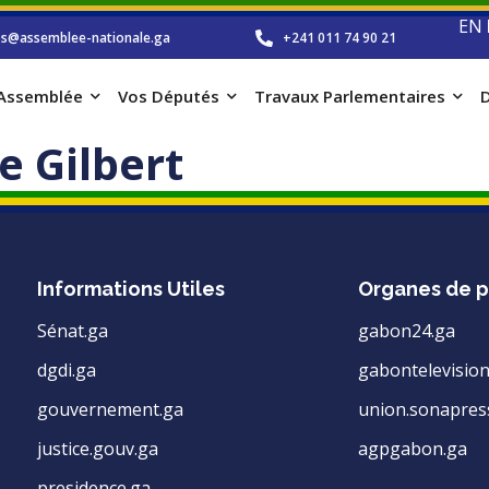
EN
os@assemblee-nationale.ga
+241 011 74 90 21
’Assemblée
Vos Députés
Travaux Parlementaires
D
 Gilbert
Informations Utiles
Organes de p
Sénat.ga
gabon24.ga
dgdi.ga
gabontelevision
gouvernement.ga
union.sonapres
justice.gouv.ga
agpgabon.ga
presidence.ga