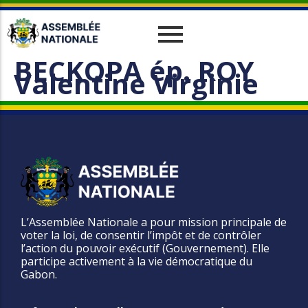
BECKOPA ép. ROY
Historique
Relations Interparlementaires
Actualités
Valentine Virginie
Vos Députés
Travaux
Missions
Evènements
Organes
Phototèque
parlementaires
Le cadre juridique
Vidéothèque
Administration
L’Assemblée Nationale a pour mission principale de
voter la loi, de consentir l’impôt et de contrôler
l’action du pouvoir exécutif (Gouvernement). Elle
participe activement à la vie démocratique du
Gabon.