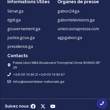
Informations Utiles
Organes de presse
Sénat.ga
gabon24.ga
dgdi.ga
gabontelevisions.ga
gouvernement.ga
union.sonapresse.com
justice.gouv.ga
agpgabon.ga
presidence.ga
Contacts
Palais Léon MBA Boulevard Triomphal Omar BONGO BP:
29
+241 011 74 90 21 +241 011 74 60 67
infos@assemblee-nationale.ga
Suivez nous :