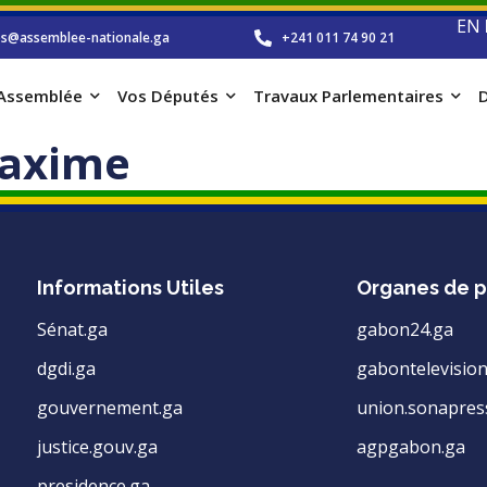
EN
os@assemblee-nationale.ga
+241 011 74 90 21
’Assemblée
Vos Députés
Travaux Parlementaires
D
axime
Informations Utiles
Organes de p
Sénat.ga
gabon24.ga
dgdi.ga
gabontelevision
gouvernement.ga
union.sonapres
justice.gouv.ga
agpgabon.ga
presidence.ga