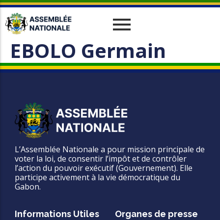
EBOLO Germain
Historique
Relations Interparlementaires
Actualités
Vos Députés
Travaux
Missions
Evènements
Organes
Phototèque
parlementaires
Le cadre juridique
Vidéothèque
Administration
L’Assemblée Nationale a pour mission principale de
voter la loi, de consentir l’impôt et de contrôler
l’action du pouvoir exécutif (Gouvernement). Elle
participe activement à la vie démocratique du
Gabon.
Informations Utiles
Organes de presse