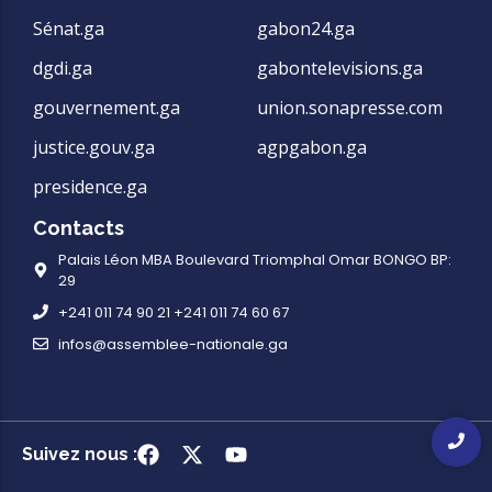
Sénat.ga
gabon24.ga
dgdi.ga
gabontelevisions.ga
gouvernement.ga
union.sonapresse.com
justice.gouv.ga
agpgabon.ga
presidence.ga
Contacts
Palais Léon MBA Boulevard Triomphal Omar BONGO BP:
29
+241 011 74 90 21 +241 011 74 60 67
infos@assemblee-nationale.ga
Suivez nous :