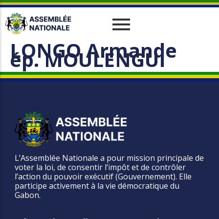
LONGO Armande
Historique
Relations Interparlementaires
Actualités
ép. MOULENGUI
Vos Députés
Travaux
Missions
Evènements
Organes
Phototèque
parlementaires
Le cadre juridique
Vidéothèque
Administration
L’Assemblée Nationale a pour mission principale de
voter la loi, de consentir l’impôt et de contrôler
l’action du pouvoir exécutif (Gouvernement). Elle
participe activement à la vie démocratique du
Gabon.