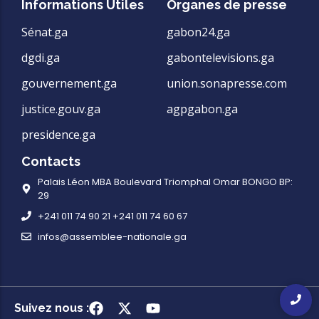
Informations Utiles
Organes de presse
Sénat.ga
gabon24.ga
dgdi.ga
gabontelevisions.ga
gouvernement.ga
union.sonapresse.com
justice.gouv.ga
agpgabon.ga
presidence.ga
Contacts
Palais Léon MBA Boulevard Triomphal Omar BONGO BP:
29
+241 011 74 90 21 +241 011 74 60 67
infos@assemblee-nationale.ga
Suivez nous :