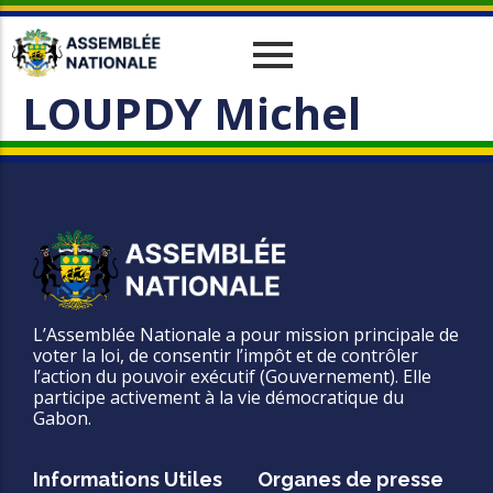
LOUPDY Michel
Historique
Relations Interparlementaires
Actualités
Vos Députés
Travaux
Missions
Evènements
Organes
Phototèque
parlementaires
Le cadre juridique
Vidéothèque
Administration
L’Assemblée Nationale a pour mission principale de
voter la loi, de consentir l’impôt et de contrôler
l’action du pouvoir exécutif (Gouvernement). Elle
participe activement à la vie démocratique du
Gabon.
Informations Utiles
Organes de presse