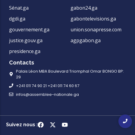
Sénat.ga
gabon24.ga
dgdi.ga
gabontelevisions.ga
gouvernement.ga
union.sonapresse.com
justice.gouv.ga
agpgabon.ga
presidence.ga
Contacts
Palais Léon MBA Boulevard Triomphal Omar BONGO BP:
29
+241 011 74 90 21 +241 011 74 60 67
infos@assemblee-nationale.ga
Suivez nous :