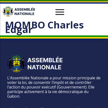
MOMBO Charles
Historique
Relations Interparlementaires
Actualités
Edgar
Vos Députés
Travaux
Missions
Evènements
Organes
Phototèque
parlementaires
Le cadre juridique
Vidéothèque
Administration
L’Assemblée Nationale a pour mission principale de
voter la loi, de consentir l’impôt et de contrôler
l’action du pouvoir exécutif (Gouvernement). Elle
participe activement à la vie démocratique du
Gabon.