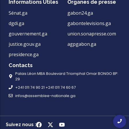
Informations Utiles
Organes de presse
Sénat.ga
gabon24.ga
dgdi.ga
gabontelevisions.ga
gouvernement.ga
union.sonapresse.com
justice.gouv.ga
agpgabon.ga
presidence.ga
Contacts
Palais Léon MBA Boulevard Triomphal Omar BONGO BP:
29
+241 011 74 90 21 +241 011 74 60 67
infos@assemblee-nationale.ga
Suivez nous :