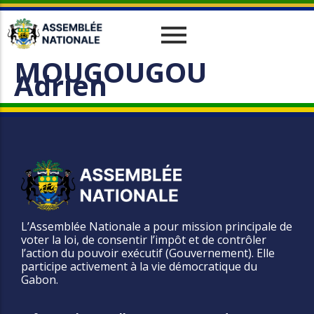
MOUGOUGOU
Historique
Relations Interparlementaires
Actualités
Adrien
Vos Députés
Travaux
Missions
Evènements
Organes
Phototèque
parlementaires
Le cadre juridique
Vidéothèque
Administration
L’Assemblée Nationale a pour mission principale de
voter la loi, de consentir l’impôt et de contrôler
l’action du pouvoir exécutif (Gouvernement). Elle
participe activement à la vie démocratique du
Gabon.