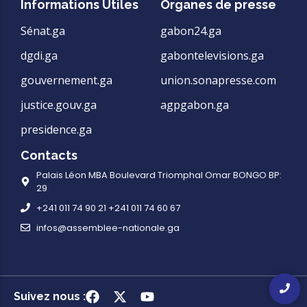
Informations Utiles
Organes de presse
Sénat.ga
gabon24.ga
dgdi.ga
gabontelevisions.ga
gouvernement.ga
union.sonapresse.com
justice.gouv.ga
agpgabon.ga
presidence.ga
Contacts
Palais Léon MBA Boulevard Triomphal Omar BONGO BP:
29
+241 011 74 90 21 +241 011 74 60 67
infos@assemblee-nationale.ga
Suivez nous :