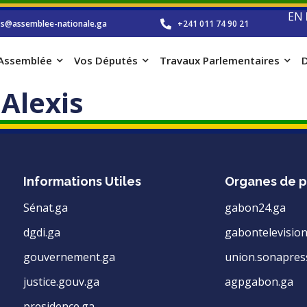
EN
os@assemblee-nationale.ga
+241 011 74 90 21
’Assemblée
Vos Députés
Travaux Parlementaires
D
Alexis
Informations Utiles
Organes de p
Sénat.ga
gabon24.ga
dgdi.ga
gabontelevision
gouvernement.ga
union.sonapres
justice.gouv.ga
agpgabon.ga
presidence.ga