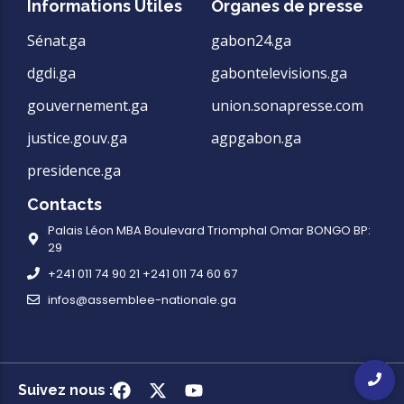
Informations Utiles
Organes de presse
Sénat.ga
gabon24.ga
dgdi.ga
gabontelevisions.ga
gouvernement.ga
union.sonapresse.com
justice.gouv.ga
agpgabon.ga
presidence.ga
Contacts
Palais Léon MBA Boulevard Triomphal Omar BONGO BP:
29
+241 011 74 90 21 +241 011 74 60 67
infos@assemblee-nationale.ga
Suivez nous :