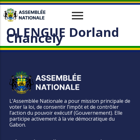
OLENGUE Dorland
Historique
Relations Interparlementaires
Actualités
Chancely
Vos Députés
Travaux
Missions
Evènements
Organes
Phototèque
parlementaires
Le cadre juridique
Vidéothèque
Administration
L’Assemblée Nationale a pour mission principale de
voter la loi, de consentir l’impôt et de contrôler
l’action du pouvoir exécutif (Gouvernement). Elle
participe activement à la vie démocratique du
Gabon.