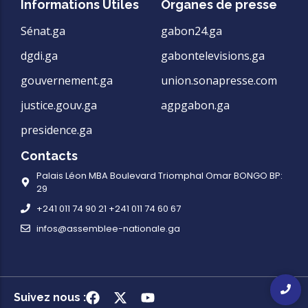
Informations Utiles
Organes de presse
Sénat.ga
gabon24.ga
dgdi.ga
gabontelevisions.ga
gouvernement.ga
union.sonapresse.com
justice.gouv.ga
agpgabon.ga
presidence.ga
Contacts
Palais Léon MBA Boulevard Triomphal Omar BONGO BP:
29
+241 011 74 90 21 +241 011 74 60 67
infos@assemblee-nationale.ga
Suivez nous :