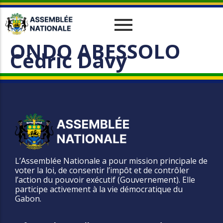
ONDO ABESSOLO
Historique
Relations Interparlementaires
Actualités
Cédric Davy
Vos Députés
Travaux
Missions
Evènements
Organes
Phototèque
parlementaires
Le cadre juridique
Vidéothèque
Administration
L’Assemblée Nationale a pour mission principale de
voter la loi, de consentir l’impôt et de contrôler
l’action du pouvoir exécutif (Gouvernement). Elle
participe activement à la vie démocratique du
Gabon.