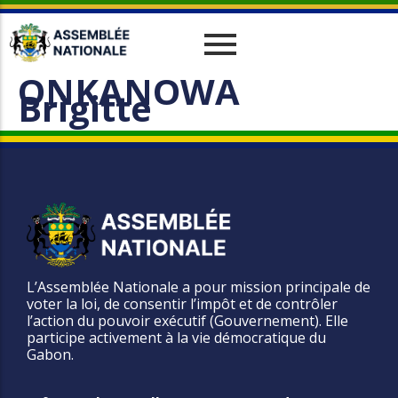
ONKANOWA
Historique
Relations Interparlementaires
Actualités
Brigitte
Vos Députés
Travaux
Missions
Evènements
Organes
Phototèque
parlementaires
Le cadre juridique
Vidéothèque
Administration
L’Assemblée Nationale a pour mission principale de
voter la loi, de consentir l’impôt et de contrôler
l’action du pouvoir exécutif (Gouvernement). Elle
participe activement à la vie démocratique du
Gabon.