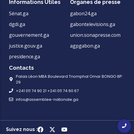
Informations Utiles
Organes de presse
Sénat.ga
gabon24.ga
dgdi.ga
gabontelevisions.ga
gouvernement.ga
union.sonapresse.com
justice.gouv.ga
agpgabon.ga
presidence.ga
Contacts
Palais Léon MBA Boulevard Triomphal Omar BONGO BP:
29
+241 011 74 90 21 +241 011 74 60 67
infos@assemblee-nationale.ga
Suivez nous :