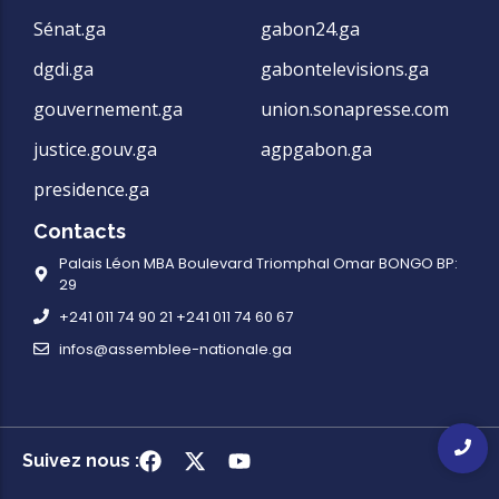
Sénat.ga
gabon24.ga
dgdi.ga
gabontelevisions.ga
gouvernement.ga
union.sonapresse.com
justice.gouv.ga
agpgabon.ga
presidence.ga
Contacts
Palais Léon MBA Boulevard Triomphal Omar BONGO BP:
29
+241 011 74 90 21 +241 011 74 60 67
infos@assemblee-nationale.ga
Suivez nous :