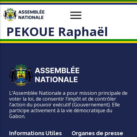
PEKOUE Raphaël
Historique
Relations Interparlementaires
Actualités
Vos Députés
Travaux
Missions
Evènements
Organes
Phototèque
parlementaires
Le cadre juridique
Vidéothèque
Administration
L’Assemblée Nationale a pour mission principale de
voter la loi, de consentir l’impôt et de contrôler
l’action du pouvoir exécutif (Gouvernement). Elle
participe activement à la vie démocratique du
Gabon.
Informations Utiles
Organes de presse