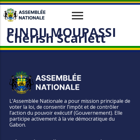
PINDJI MOUPASSI
Historique
Relations Interparlementaires
Actualités
Chérish Scarlett
Vos Députés
Travaux
Missions
Evènements
Organes
Phototèque
parlementaires
Le cadre juridique
Vidéothèque
Administration
L’Assemblée Nationale a pour mission principale de
voter la loi, de consentir l’impôt et de contrôler
l’action du pouvoir exécutif (Gouvernement). Elle
participe activement à la vie démocratique du
Gabon.