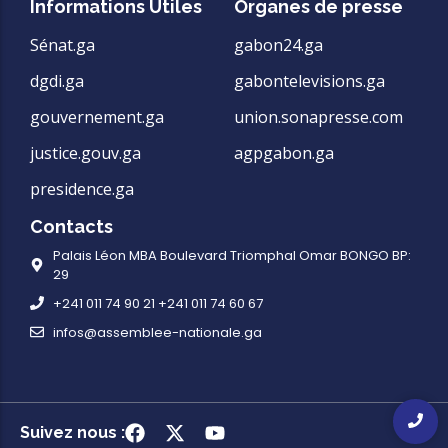
Informations Utiles
Organes de presse
Sénat.ga
gabon24.ga
dgdi.ga
gabontelevisions.ga
gouvernement.ga
union.sonapresse.com
justice.gouv.ga
agpgabon.ga
presidence.ga
Contacts
Palais Léon MBA Boulevard Triomphal Omar BONGO BP:
29
+241 011 74 90 21 +241 011 74 60 67
infos@assemblee-nationale.ga
Suivez nous :