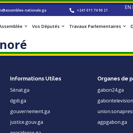
EN
os@assemblee-nationale.ga
+241 011 74 90 21
’Assemblée
Vos Députés
Travaux Parlementaires
D
noré
Informations Utiles
Organes de p
Sénat.ga
gabon24.ga
dgdi.ga
gabontelevision
gouvernement.ga
union.sonapres
justice.gouv.ga
agpgabon.ga
presidence.ga