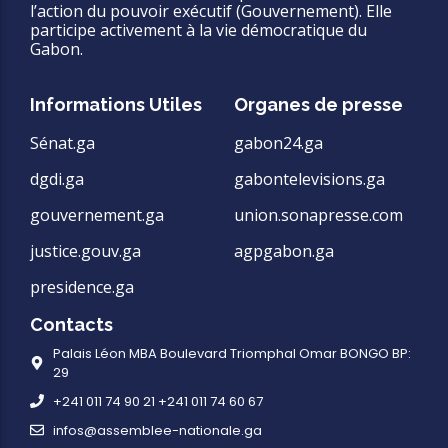
l’action du pouvoir exécutif (Gouvernement). Elle
participe activement à la vie démocratique du
Gabon.
Informations Utiles
Organes de presse
Sénat.ga
gabon24.ga
dgdi.ga
gabontelevisions.ga
gouvernement.ga
union.sonapresse.com
justice.gouv.ga
agpgabon.ga
presidence.ga
Contacts
Palais Léon MBA Boulevard Triomphal Omar BONGO BP:
29
+241 011 74 90 21 +241 011 74 60 67
infos@assemblee-nationale.ga