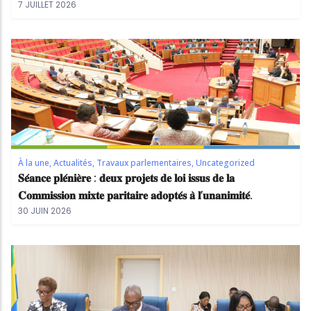
7 JUILLET 2026
À la une
,
Actualités
,
Travaux parlementaires
,
Uncategorized
𝐒𝐞́𝐚𝐧𝐜𝐞 𝐩𝐥𝐞́𝐧𝐢𝐞̀𝐫𝐞 : 𝐝𝐞𝐮𝐱 𝐩𝐫𝐨𝐣𝐞𝐭𝐬 𝐝𝐞 𝐥𝐨𝐢 𝐢𝐬𝐬𝐮𝐬 𝐝𝐞 𝐥𝐚
𝐂𝐨𝐦𝐦𝐢𝐬𝐬𝐢𝐨𝐧 𝐦𝐢𝐱𝐭𝐞 𝐩𝐚𝐫𝐢𝐭𝐚𝐢𝐫𝐞 𝐚𝐝𝐨𝐩𝐭𝐞́𝐬 𝐚̀ 𝐥’𝐮𝐧𝐚𝐧𝐢𝐦𝐢𝐭𝐞́.
30 JUIN 2026