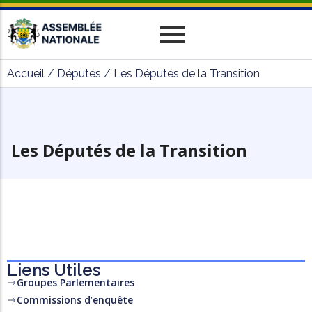
Historique
Relations Interparlementaires
Actualités
Accueil
/
Députés
/
Les Députés de la Transition
Vos Députés
Travaux
Missions
Evènements
Organes
Phototèque
parlementaires
Le cadre juridique
Vidéothèque
Les Députés de la Transition
Administration
Liens Utiles
Groupes Parlementaires
Commissions d’enquête