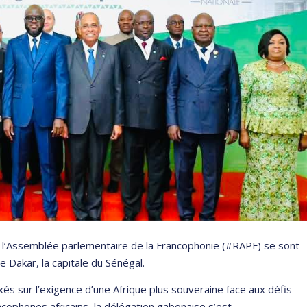
e l’Assemblée parlementaire de la Francophonie (#RAPF) se sont
e Dakar, la capitale du Sénégal.
és sur l’exigence d’une Afrique plus souveraine face aux défis
cophones africains, la délégation gabonaise s’est