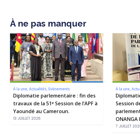
À ne pas manquer
À la une
,
Actualités
,
Evènements
À la une
,
Actu
Diplomatie parlementaire : fin des
Diplomati
travaux de la 51ᵉ Session de l’APF à
Session d
Yaoundé au Cameroun.
parlement
13 JUILLET 2026
ONANGA M
7 JUILLET 202