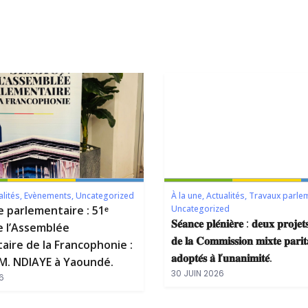
alités
,
Evènements
,
Uncategorized
À la une
,
Actualités
,
Travaux parle
e parlementaire : 51ᵉ
Uncategorized
𝐒𝐞́𝐚𝐧𝐜𝐞 𝐩𝐥𝐞́𝐧𝐢𝐞̀𝐫𝐞 : 𝐝𝐞𝐮𝐱 𝐩𝐫𝐨𝐣𝐞𝐭𝐬
e l’Assemblée
𝐝𝐞 𝐥𝐚 𝐂𝐨𝐦𝐦𝐢𝐬𝐬𝐢𝐨𝐧 𝐦𝐢𝐱𝐭𝐞 𝐩𝐚𝐫𝐢𝐭
aire de la Francophonie :
𝐚𝐝𝐨𝐩𝐭𝐞́𝐬 𝐚̀ 𝐥’𝐮𝐧𝐚𝐧𝐢𝐦𝐢𝐭𝐞́.
. NDIAYE à Yaoundé.
30 JUIN 2026
6