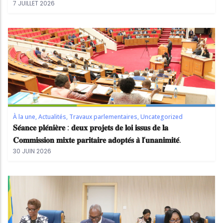
7 JUILLET 2026
À la une
,
Actualités
,
Travaux parlementaires
,
Uncategorized
𝐒𝐞́𝐚𝐧𝐜𝐞 𝐩𝐥𝐞́𝐧𝐢𝐞̀𝐫𝐞 : 𝐝𝐞𝐮𝐱 𝐩𝐫𝐨𝐣𝐞𝐭𝐬 𝐝𝐞 𝐥𝐨𝐢 𝐢𝐬𝐬𝐮𝐬 𝐝𝐞 𝐥𝐚
𝐂𝐨𝐦𝐦𝐢𝐬𝐬𝐢𝐨𝐧 𝐦𝐢𝐱𝐭𝐞 𝐩𝐚𝐫𝐢𝐭𝐚𝐢𝐫𝐞 𝐚𝐝𝐨𝐩𝐭𝐞́𝐬 𝐚̀ 𝐥’𝐮𝐧𝐚𝐧𝐢𝐦𝐢𝐭𝐞́.
30 JUIN 2026