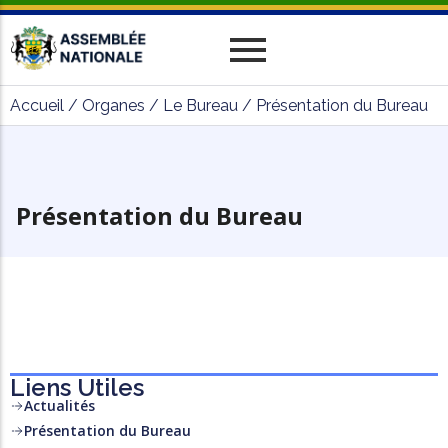
Historique
Relations Interparlementaires
Actualités
Accueil
/
Organes
/
Le Bureau
/
Présentation du Bureau
Vos Députés
Travaux
Missions
Evènements
Organes
Phototèque
parlementaires
Le cadre juridique
Vidéothèque
Présentation du Bureau
Administration
Liens Utiles
Actualités
Présentation du Bureau