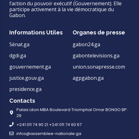
l’action du pouvoir exécutif (Gouvernement). Elle
participe activement à la vie démocratique du
Gabon.
Informations Utiles
Organes de presse
Sénat.ga
gabon24.ga
dgdi.ga
gabontelevisions.ga
gouvernement.ga
union.sonapresse.com
justice.gouv.ga
agpgabon.ga
presidence.ga
Contacts
Palais Léon MBA Boulevard Triomphal Omar BONGO BP:
29
+241 011 74 90 21 +241 011 74 60 67
infos@assemblee-nationale.ga