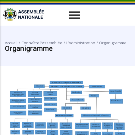
Historique
Relations Interparlementaires
Actualités
Vos Députés
Travaux
Missions
Evènements
Accueil
/
Connaître l’Assemblée
/
L’Administration
/
Organigramme
Organes
Phototèque
Organigramme
parlementaires
Le cadre juridique
Vidéothèque
Administration