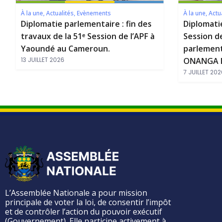
À la une
,
Actualités
,
Evènements
À la une
,
Actu
Diplomatie parlementaire : fin des
Diplomati
travaux de la 51ᵉ Session de l’APF à
Session d
Yaoundé au Cameroun.
parlement
13 JUILLET 2026
ONANGA M
7 JUILLET 202
L’Assemblée Nationale a pour mission
principale de voter la loi, de consentir l’impôt
et de contrôler l’action du pouvoir exécutif
(Gouvernement). Elle participe activement à