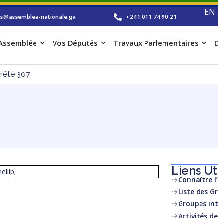
EN
os@assemblee-nationale.ga
+241 011 74 90 21
’Assemblée
Vos Députés
Travaux Parlementaires
D
rrêté 307
Liens Ut
llip;
Connaître l
Liste des G
Groupes int
Activités d