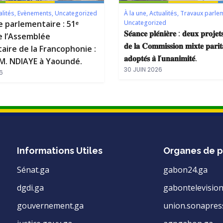
alités
,
Evènements
,
Uncategorized
À la une
,
Actualités
,
Travaux parle
e parlementaire : 51ᵉ
Uncategorized
𝐒𝐞́𝐚𝐧𝐜𝐞 𝐩𝐥𝐞́𝐧𝐢𝐞̀𝐫𝐞 : 𝐝𝐞𝐮𝐱 𝐩𝐫𝐨𝐣𝐞𝐭𝐬
e l’Assemblée
𝐝𝐞 𝐥𝐚 𝐂𝐨𝐦𝐦𝐢𝐬𝐬𝐢𝐨𝐧 𝐦𝐢𝐱𝐭𝐞 𝐩𝐚𝐫𝐢𝐭
aire de la Francophonie :
𝐚𝐝𝐨𝐩𝐭𝐞́𝐬 𝐚̀ 𝐥’𝐮𝐧𝐚𝐧𝐢𝐦𝐢𝐭𝐞́.
. NDIAYE à Yaoundé.
30 JUIN 2026
6
Informations Utiles
Organes de p
Sénat.ga
gabon24.ga
dgdi.ga
gabontelevision
gouvernement.ga
union.sonapres