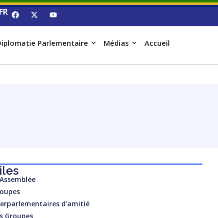
FR
iplomatie Parlementaire
Médias
Accueil
iles
’Assemblée
roupes
erparlementaires d’amitié
es Groupes