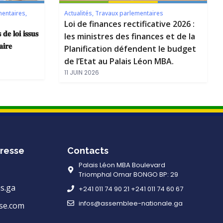
mentaires
,
Actualités
,
Travaux parlementaires
Loi de finances rectificative 2026 :
 𝐝𝐞 𝐥𝐨𝐢 𝐢𝐬𝐬𝐮𝐬
les ministres des finances et de la
𝐢𝐫𝐞
Planification défendent le budget
de l’Etat au Palais Léon MBA.
11 JUIN 2026
resse
Contacts
Palais Léon MBA Boulevard
Triomphal Omar BONGO BP: 29
s.ga
+241 011 74 90 21 +241 011 74 60 67
infos@assemblee-nationale.ga
se.com