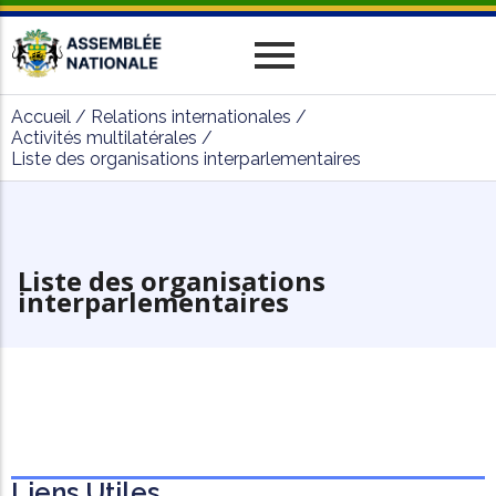
Historique
Relations Interparlementaires
Actualités
Accueil
/
Relations internationales
/
Vos Députés
Travaux
Missions
Evènements
Activités multilatérales
/
Liste des organisations interparlementaires
Organes
Phototèque
parlementaires
Le cadre juridique
Vidéothèque
Administration
Liste des organisations
interparlementaires
Liens Utiles