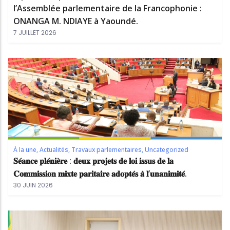
l’Assemblée parlementaire de la Francophonie :
ONANGA M. NDIAYE à Yaoundé.
7 JUILLET 2026
À la une
,
Actualités
,
Travaux parlementaires
,
Uncategorized
𝐒𝐞́𝐚𝐧𝐜𝐞 𝐩𝐥𝐞́𝐧𝐢𝐞̀𝐫𝐞 : 𝐝𝐞𝐮𝐱 𝐩𝐫𝐨𝐣𝐞𝐭𝐬 𝐝𝐞 𝐥𝐨𝐢 𝐢𝐬𝐬𝐮𝐬 𝐝𝐞 𝐥𝐚
𝐂𝐨𝐦𝐦𝐢𝐬𝐬𝐢𝐨𝐧 𝐦𝐢𝐱𝐭𝐞 𝐩𝐚𝐫𝐢𝐭𝐚𝐢𝐫𝐞 𝐚𝐝𝐨𝐩𝐭𝐞́𝐬 𝐚̀ 𝐥’𝐮𝐧𝐚𝐧𝐢𝐦𝐢𝐭𝐞́.
30 JUIN 2026